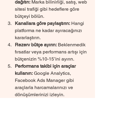
dağıtın:
 Marka bilinirliği, satış, web 
sitesi trafiği gibi hedeflere göre 
bütçeyi bölün.
Kanallara göre paylaştırın:
 Hangi 
platforma ne kadar ayıracağınızı 
kararlaştırın.
Rezerv bütçe ayırın:
 Beklenmedik 
fırsatlar veya performans artışı için 
bütçenizin %10-15’ini ayırın.
Performans takibi için araçlar 
kullanın:
 Google Analytics, 
Facebook Ads Manager gibi 
araçlarla harcamalarınızı ve 
dönüşümlerinizi izleyin.
Bu planlama sayesinde, reklam 
bütçenizi kontrol altında tutar ve 
gereksiz harcamalardan kaçınırsınız.